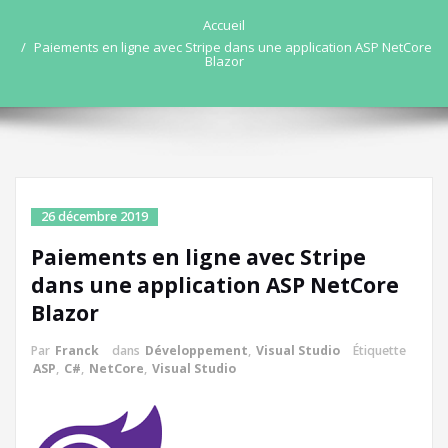
Accueil
Paiements en ligne avec Stripe dans une application ASP NetCore
Blazor
26 décembre 2019
Paiements en ligne avec Stripe
dans une application ASP NetCore
Blazor
Par
Franck
dans
Développement
,
Visual Studio
Étiquette
ASP
,
C#
,
NetCore
,
Visual Studio