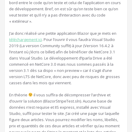
bord entre le code qu’on teste et celui de l’application en cours
de développement. Bref, on est sûr qu’on teste bien ce qu’on
veut tester et qu’il n’y a pas d’interaction avec du code
« extérieur ».
J’ai donc réalisé une petite application Blazor que je mets en
téléchargement ici
. Pour l’ouvrir il vous faudra Visual Studio
2019 (La version Community suffit) à jour (Version 16.4.2 à
l’instant où j’écris ce billet) afin de bénéficier de NetCore 3.1
dans Visual Studio. Le développement d’Iparla Drive a été
commencé en NetCore 3.0 mais nous sommes passés à la
version 3.1 dès sa dispo « non preview » car il s’agit d’une
version LTS de NetCore, donc avec peu de risques de grosses
casses dans les mois qui viennent.
En théorie
il vous suffira de décompresser l’archive et
d’ouvrir la solution (BlazorStripeTest.sln). Aucune base de
données n’est requise et IIS express, installé avec Visual
Studio, suffit pour tester le site. J’ai créé une page sur laquelle
figure deux articles. Vous pourrez modifier les noms, libellés,
prix et quantités de ces deux articles et vérifier qu’au moment